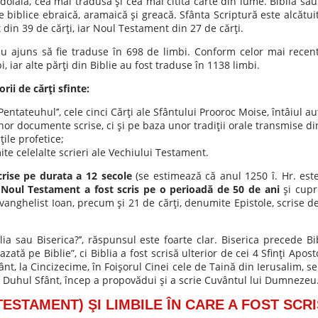
ndoială, cea mai tradusă şi cea mai citită carte din lume. Biblia sa
e biblice ebraică, aramaică şi greacă. Sfânta Scriptură este alcătui
t din 39 de cărţi, iar Noul Testament din 27 de cărţi.
 ajuns să fie traduse în 698 de limbi. Conform celor mai recente
 iar alte părţi din Biblie au fost traduse în 1138 limbi.
ii de cărţi sfinte:
’Pentateuhul’’, cele cinci Cărţi ale Sfântului Prooroc Moise, întâiul a
r documente scrise, ci şi pe baza unor tradiţii orale transmise di
rţile profetice;
ite celelalte scrieri ale Vechiului Testament.
crise pe durata a 12 secole
(se estimează că anul 1250 î. Hr. est
.
Noul Testament a fost scris pe o perioadă de 50 de ani
şi cupri
vanghelist Ioan, precum şi 21 de cărţi, denumite Epistole, scrise de S
blia sau Biserica?’’, răspunsul este foarte clar. Biserica precede B
zată pe Biblie”, ci Biblia a fost scrisă ulterior de cei 4 Sfinţi Apost
t, la Cincizecime, în Foişorul Cinei cele de Taină din Ierusalim, se c
la Duhul Sfânt, încep a propovădui şi a scrie Cuvântul lui Dumnezeu
TESTAMENT) ŞI LIMBILE ÎN CARE A FOST SCRIS