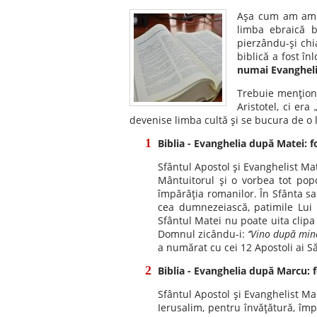
Aşa cum am amint
limba ebraică bi
pierzându-şi chi
biblică a fost î
numai Evangheli
Trebuie menţiona
Aristotel, ci er
devenise limba cultă şi se bucura de o 
Biblia - Evanghelia după Matei: 
Sfântul Apostol şi Evanghelist Mat
Mântuitorul şi o vorbea tot popo
împărăţia romanilor. În Sfânta sa 
cea dumnezeiască, patimile Lui c
Sfântul Matei nu poate uita clipa
Domnul zicându-i:
‘’Vino după mine
a numărat cu cei 12 Apostoli ai Să
Biblia - Evanghelia după Marcu: 
Sfântul Apostol şi Evanghelist Ma
Ierusalim, pentru învăţătură, împ