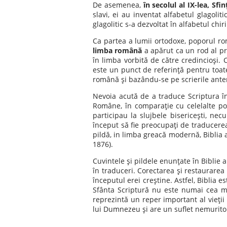
De asemenea,
în secolul al IX-lea, Sfi
slavi, ei au inventat alfabetul glagoli
glagolitic s-a dezvoltat în alfabetul chiri
Ca partea a lumii ortodoxe, poporul ro
limba română
a apărut ca un rod al pr
în limba vorbită de către credincioşi
este un punct de referinţă pentru toate
română şi bazându-se pe scrierile anteri
Nevoia acută de a traduce Scriptura în 
Române, în comparaţie cu celelalte pop
participau la slujbele bisericeşti, n
început să fie preocupaţi de traducerea
pildă, in limba greacă modernă, Biblia a 
1876).
Cuvintele şi pildele enunţate în Biblie a
în traduceri. Corectarea şi restaurarea 
începutul erei creştine. Astfel, Biblia e
Sfânta Scriptură nu este numai cea ma
reprezintă un reper important al vieţi
lui Dumnezeu şi are un suflet nemurito