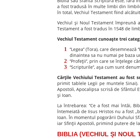
Biblia sau Sfânta Scriptură este, fără î
a fost tradusă în multe limbi din limbil
în total, Vechiul Testament fiind alcătui
Vechiul şi Noul Testament împreună au
Testament a fost tradus în 1548 de limbi,
Vechiul Testament cunoaşte trei categor
‘’Legea’’ (Tora), care desemnează ‘
dinaintea sa nu numai pe baza uno
‘’Profeţii’’, prin care se înţelege că
‘’Scripturile’’, aşa cum sunt denum
Cărţile Vechiului Testament au fost s
primit tablele Legii pe muntele Sinai)
Apostoli, Apocalipsa scrisă de Sfântul E
şi Ioan.
La întrebarea: ‘’Ce a fost mai întâi, Bi
întemeiată de Iisus Hristos nu a fost „ba
Ioan. În momentul pogorârii Duhului Sfân
iar Sfinţii Apostoli, primind putere de 
BIBLIA (VECHIUL ŞI NOUL 