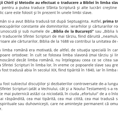
nţii Chiril şi Metodie au efectuat o traducere a Bibliei în limba sla
tic pentru a putea traduce Sfânta Scriptură şi alte lucrări creştine
lic care este folosit şi în prezent în unele limbi slave.
mân si-a avut Biblia tradusă tot după Septuaginta. Astfel,
prima tr
eocupărilor constante ale domnitorilor, ierarhilor şi cărturarilor
. Cunoscută şi sub numele de
,,Biblia de la Bucureşti’’
sau ,,Biblia 
 traducerile Sfintei Scripturi de mai târziu, fiind dăruită „neamu
oare ale cărturarilor, Biblia de la 1688 va contribui la unitatea de
limba română era motivată, de altfel, de situaţia specială în care
oare ortodoxe: în cult se folosea limba slavonă (mai târziu şi l
ecunoscând decât limba română, nu înţelegeau ceea ce se citea s
 Sfintei Scripturi în limba lor, în vreme ce popoarele slave sau gre
fost tradusă abia în secolul XIX, fiind tipărită în 1840, iar în limba
u fost subiectul discuţiilor şi dezbaterilor controversate de-a lungul 
Sfintei Scripturi (atât a Vechiului, cât şi a Noului Testament) s-a r
ste mai puternică astăzi ca niciodată, în ciuda „efortului“ de a o înl
i răspândită, cea mai tipărită, cea mai citită, cea mai tradusă 
i spirituale sau duhovniceşti, care ne aminteşte permanent că om
r.