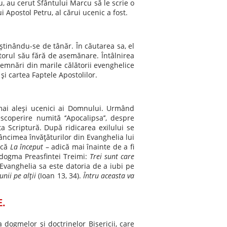
u, au cerut Sfântului Marcu să le scrie o
 Apostol Petru, al cărui ucenic a fost.
ştinându-se de tânăr. În căutarea sa, el
ţătorul său fără de asemănare. Întâlnirea
nsemnări din marile călătorii evenghelice
şi cartea Faptele Apostolilor.
 mai aleşi ucenici ai Domnului. Urmând
coperire numită ‘’Apocalipsa’’, despre
a Scriptură. După ridicarea exilului se
âncimea învăţăturilor din Evanghelia lui
 că
La început
– adică mai înainte de a fi
e dogma Preasfintei Treimi:
Trei sunt care
Evanghelia sa este datoria de a iubi pe
nii pe alţii
(Ioan 13, 34).
Întru aceasta va
.
 dogmelor şi doctrinelor Bisericii, care