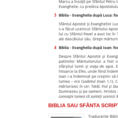
Marcu a însoţit pe Sfântul Petru l
Evanghelie, cu predica Apostolului
Biblia - Evanghelia după Luca: f
Sfântul Apostol şi Evanghelist Lu
s-a făcut ucenicul Sfântului Apost
lui cu Sfântul Pavel a avut loc în
ale dascălului său. Drept mărturis
Biblia - Evanghelia după Ioan: fo
Despre Sfântul Apostol şi Evang
patimilor Mântuitorului a fost 
sfârşitul lumii şi viaţa de apoi.
întoarce la Efes, unde fiind înde
Ioan i-a îndemnat pe creştini să-
lumea –
era Cuvântul
(Ioan 1,1). 
mărturisesc în cer: Tatăl, Fiul şi Du
Dumnezeu şi pe oameni. Hristos z
cunoaşte lumea că sunteţi ucenicii Me
BIBLIA SAU SFÂNTA SCRIP
Traducerile Bibl