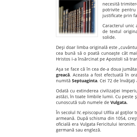
necesită trimiter
potrivite pentr
justificate prin 
Caracterul unic a
de textul origin
solide.
Deşi doar limba originală este „cuvântu
cea bună să o poată cunoaşte cât mai 
Hristos i-a însărcinat pe Apostoli să tr
Aşa se face că în cea de-a doua jumătate 
greacă
. Aceasta a fost efectuată în or
numită
Septuaginta
. Cei 72 de învăţaţi
Odată cu extinderea civilizaţiei Imper
astăzi, în toate limbile lumii. Cu peste
cunoscută sub numele de
Vulgata.
În secolul IV, episcopul Ulfila al goţilor
armeană. După schisma din 1054, creştin
oficială era Vulgata Fericitului Ieronim
germană sau engleză.