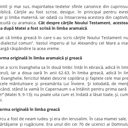
it şi mai sus, majoritatea textelor sfinte canonice din cuprinsu
blică. Cărţile au fost scrise, desigur, în principal pentru evre
ar şi limba maternă, iar odată cu întoarcerea acestora din captivita
nlocuită cu aramaica.
Cât despre cărţile Noului Testament, acestea 
a după Matei a fost scrisă în limba aramaică
.
t că limba greacă în care s-au scris cărţile Noului Testament nu 
a „dialectul comun“. Vastul imperiu al lui Alexandru cel Mare a in
largă răspândire la acea vreme.
forma originală în limba aramaică şi greacă
ei a scris Evanghelia sa în două limbi: întâi în ebraică, adică în li
rul), iar a doua oară în anii 62-63, în limba greacă, adică în l
Evanghelie, fericitul Matei descrie copilăria şi faptele cele mai p
ele mântuitoare şi preamărita Lui Înviere. Şi totodată, de menţi
 când, stând la vamă în Capernaum s-a întâlnit pentru prima oară f
!’’
(Matei 9, 9-13); nu poate uita cum el, îndată a lăsat toate, şi, cu
i.
forma originală în limba greacă
rcu a fost de neam iudeu şi era din Ierusalim. În casa mamei sale, 
ărtăşanie şi rugăciune. Era unul din cei 70 de ucenici ai Domnului