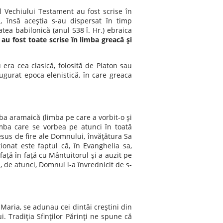
l Vechiului Testament au fost scrise în
i, însă aceştia s-au dispersat în timp
tea babilonică (anul 538 î. Hr.) ebraica
au fost toate scrise în limba greacă şi
era cea clasică, folosită de Platon sau
augurat epoca elenistică, în care greaca
mba aramaică (limba pe care a vorbit-o şi
imba care se vorbea pe atunci în toată
resus de fire ale Domnului, învăţătura Sa
onat este faptul că, în Evanghelia sa,
aţă în faţă cu Mântuitorul şi a auzit pe
m, de atunci, Domnul l-a învrednicit de s-
Maria, se adunau cei dintâi creştini din
. Tradiţia Sfinţilor Părinţi ne spune că