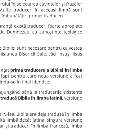
ului în selectarea cuvintelor şi frazelor
 Multe traduceri în aceeaşi limbă sunt
e îmbunătăţiri primei traduceri.
guranţă există traduceri foarte apropiate
ri de Dumnezeu, cu cunoştinţe teologice
e Bibliei sunt necesare pentru ca vestea
unea Bisericii Sale, căci Însuşi Iisus
nanţat
prima traducere a Bibliei în limba
, fapt pentru care noua versiune a fost
indu-se în final identice.
 ajungând până la traducerile existente
 traducă Biblia în limba latină
, versiune
 al V-lea, Biblia era deja tradusă în limba
ltă limbă decât latina: singura versiune
par şi traduceri în limba franceză, limba