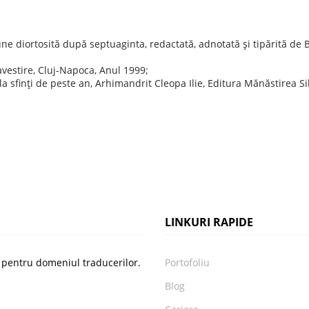
iune diortosită după septuaginta, redactată, adnotată şi tipărită de
navestire, Cluj-Napoca, Anul 1999;
 la sfinţi de peste an, Arhimandrit Cleopa Ilie, Editura Mănăstirea S
LINKURI RAPIDE
e pentru domeniul traducerilor.
Portofoliu
Blog