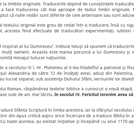
e la limbile originale. Traducerile depind de cunoştinţele traducător
u a face traducerea cât mai aproape de textul limbii originale.
faptul că noile redări sunt diferite de cele anterioare sau sunt adus
l textului original este greu de redat într-o traducere, însă cu si
al, acestea fiind efectuate de traducători experimentaţi, iubito
l inspirat al lui Dumnezeu”, trebuie totuşi să spunem că traduceril
mulţi oameni. Aceasta este marea poruncă a lui Dumnezeu şi misi
ansmită mesajul tuturor naţiunilor.
a secolului III î. Hr. Ptolomeu al II-lea Filadelful a patronat şi fi
aşul Alexandria de către 72 de învăţaţi evrei, aduşi din Palestina
 au lucrat separat, sub asistenţa Duhului Sfânt, versiunile lor doved
iului Roman, răspândirea textelor biblice a cunoscut o nouă etapă,
 şase sute de ani mai târziu,
în secolul IV, Fericitul Ieronim avea să
 traduce Sfânta Scriptură în limba acestora, iar la sfârşitul secolului
ii din Apus critică aspru orice încercare de a traduce Biblia în a
. Cu toate acestea, au existat iniţiative şi începând cu anul 1170 a