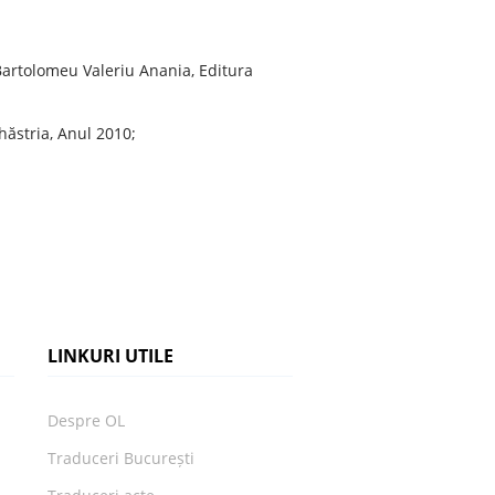
 Bartolomeu Valeriu Anania, Editura
ihăstria, Anul 2010;
LINKURI UTILE
Despre OL
Traduceri București