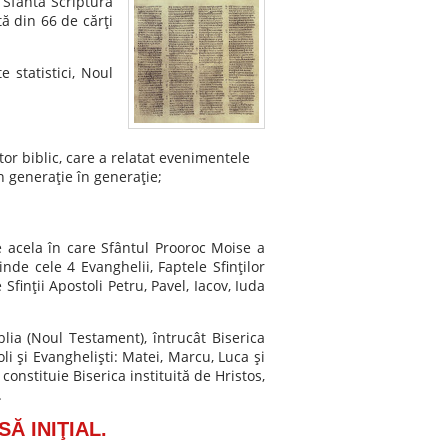
u Sfânta Scriptură
tă din 66 de cărţi
 statistici, Noul
utor biblic, care a relatat evenimentele
n generaţie în generaţie;
e acela în care Sfântul Prooroc Moise a
nde cele 4 Evanghelii, Faptele Sfinţilor
finţii Apostoli Petru, Pavel, Iacov, Iuda
iblia (Noul Testament), întrucât Biserica
oli şi Evanghelişti: Matei, Marcu, Luca şi
onstituie Biserica instituită de Hristos,
.
Ă INIŢIAL.