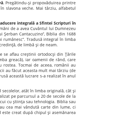
vă
. Pregătindu-şi propovăduirea printre
 în slavona veche. Mai târziu, alfabetul
aducere integrală a Sfintei Scripturi în
 români de a avea Cuvântul lui Dumnezeu
lui Şerban Cantacuzino’’, Biblia din 1688
lui rumânesc”. Tradusă integral în limba
 credinţă, de limbă şi de neam.
 se aflau creştinii ortodocşi din Ţările
imba greacă), iar oamenii de rând, care
au rostea. Tocmai de aceea, românii au
cii au făcut aceasta mult mai târziu (de
 rusă această lucrare s-a realizat în anul
secolelor, atât în limba originală, cât şi
ealizat pe parcursul a 20 de secole de la
ocui cu ştiinţa sau tehnologia. Biblia sau
sau cea mai vândută carte din lume, ci
ul este creat după chipul şi asemănarea