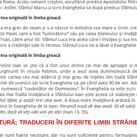
a Roma. Acolo, romanii creştini, ascultând predica Apostolului Petr
. Astfel, Sfântul Marcu a scris Evanghelia sa după predica Sfântului
orma originală în limba greacă
ca era grec de neam şi s-a născut în Antiohia cea mare a Siriei, cre
ol Pavel, care a fost ‘’luminătorul’’ său pe calea Domnului şi învă
 Troas, către anul 50. Sfântul Luca era acela care-l însoţea şi lua î
ire a credinţei sale în Hristos, Sfântul Luca ne-a lăsat o Evanghelie 
rma originală în limba greacă
helist Ioan se ştie că a fost unul dintre cei mai de aproape şi
surghiunit în insula Patmos, unde a avut acea dumnezeiască des
 Este cartea cea mai adâncă şi mai greu de înţeles din toată Sfânt
mnat de ucenicii săi scrie Evanghelia sa, pe când avea 90 de ani. Ad
l numească ‘’cuvântător de Dumnezeu’’. În Evanghelia sa este scris
Cea mai înaltă învăţătură a Sfântului Ioan este aceea că stabileşt
hul Sfânt, şi aceşti trei Una sunt.
A doua mare învăţătură arătată în 
ice în Evanghelia de la Ioan:
Poruncă nouă vă dau vouă: Să vă iubiţi u
i, dacă vă veţi iubi unii pe alţii
(Ioan 13, 35).
TURĂ: TRADUCERI ÎN DIFERITE LIMBI STRĂINE
iei sunt foarte necesare, dar nu sunt suficiente pentru formularea